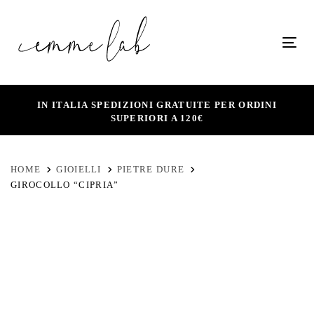
Skip
Skip
links
to
Tog
primary
navigation
Skip
IN ITALIA SPEDIZIONI GRATUITE PER ORDINI
SUPERIORI A 120€
to
content
HOME
GIOIELLI
PIETRE DURE
GIROCOLLO “CIPRIA”