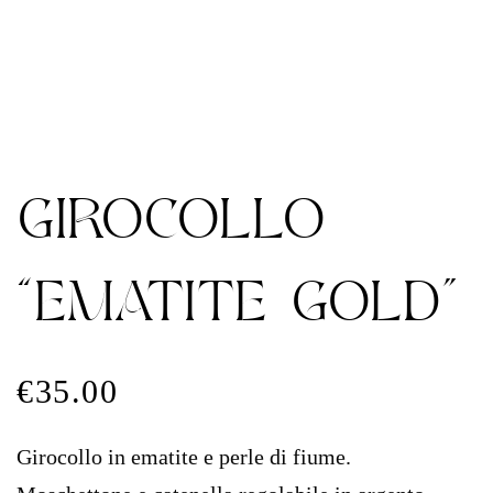
GIROCOLLO
“EMATITE GOLD”
€
35.00
Girocollo in ematite e perle di fiume.