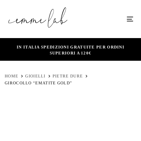
Skip
Skip
links
to
Tog
primary
navigation
Skip
IN ITALIA SPEDIZIONI GRATUITE PER ORDINI
SUPERIORI A 120€
to
content
HOME
GIOIELLI
PIETRE DURE
GIROCOLLO “EMATITE GOLD”